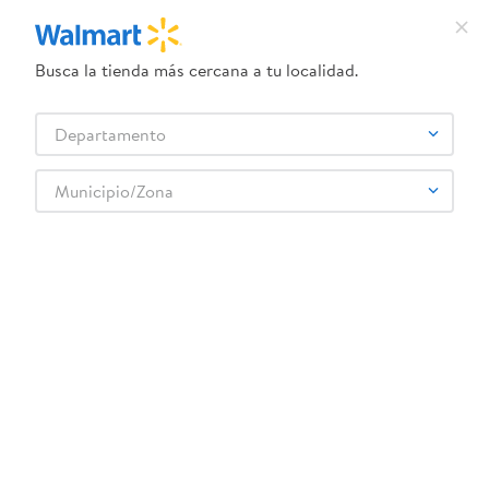
C$63.50
C$42.50
Busca la tienda más cercana a tu localidad.
Aceitunas Sassón simples
Ensalada Herdez De
- 200 g
Vegetales - 220 g
Departamento
Municipio/Zona
Galletas y Chocolates